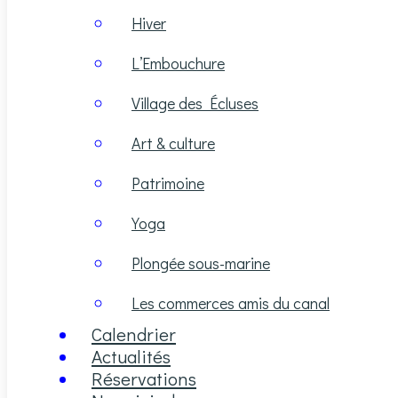
Hiver
L’Embouchure
Village des Écluses
Art & culture
Patrimoine
Yoga
Plongée sous-marine
Les commerces amis du canal
Calendrier
Actualités
Réservations